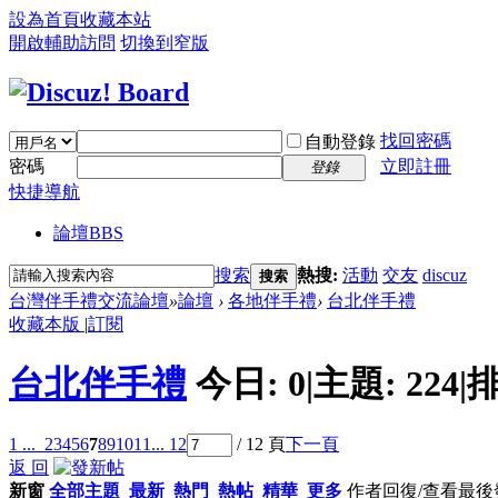
設為首頁
收藏本站
開啟輔助訪問
切換到窄版
找回密碼
自動登錄
密碼
立即註冊
登錄
快捷導航
論壇
BBS
搜索
熱搜:
活動
交友
discuz
搜索
台灣伴手禮交流論壇
»
論壇
›
各地伴手禮
›
台北伴手禮
收藏本版
|
訂閱
台北伴手禮
今日:
0
|
主題:
224
|
排
1 ...
2
3
4
5
6
7
8
9
10
11
... 12
/ 12 頁
下一頁
返 回
新窗
全部主題
最新
熱門
熱帖
精華
更多
作者
回復/查看
最後