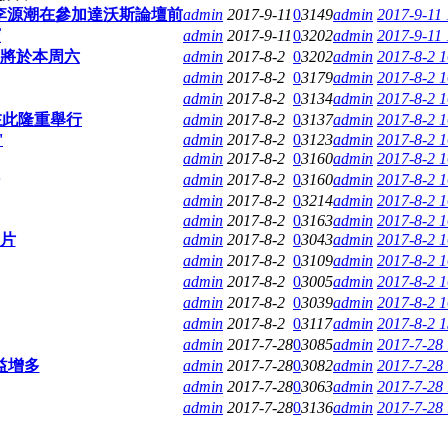
傢副主席李源潮在參加達沃斯論壇前
admin
2017-9-11
0
3149
admin
2017-9-11 
寶
admin
2017-9-11
0
3202
admin
2017-9-11 
將於本周六
admin
2017-8-2
0
3202
admin
2017-8-2 1
admin
2017-8-2
0
3179
admin
2017-8-2 1
admin
2017-8-2
0
3134
admin
2017-8-2 1
在此隆重舉行
admin
2017-8-2
0
3137
admin
2017-8-2 1
'
admin
2017-8-2
0
3123
admin
2017-8-2 1
admin
2017-8-2
0
3160
admin
2017-8-2 1
admin
2017-8-2
0
3160
admin
2017-8-2 1
admin
2017-8-2
0
3214
admin
2017-8-2 1
admin
2017-8-2
0
3163
admin
2017-8-2 1
片
admin
2017-8-2
0
3043
admin
2017-8-2 1
admin
2017-8-2
0
3109
admin
2017-8-2 1
admin
2017-8-2
0
3005
admin
2017-8-2 1
admin
2017-8-2
0
3039
admin
2017-8-2 1
admin
2017-8-2
0
3117
admin
2017-8-2 1
admin
2017-7-28
0
3085
admin
2017-7-28
益增多
admin
2017-7-28
0
3082
admin
2017-7-28
admin
2017-7-28
0
3063
admin
2017-7-28
admin
2017-7-28
0
3136
admin
2017-7-28