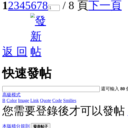
1
2
3
4
5
6
7
8
/ 8 頁
下一頁
返 回
快速發帖
還可輸入
80
高級模式
B
Color
Image
Link
Quote
Code
Smilies
您需要登錄後才可以發帖
本版積分規則
發表帖子