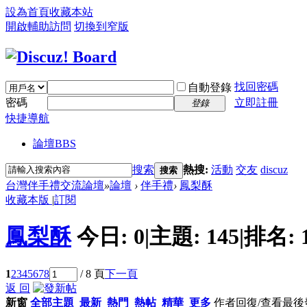
設為首頁
收藏本站
開啟輔助訪問
切換到窄版
找回密碼
自動登錄
密碼
立即註冊
登錄
快捷導航
論壇
BBS
搜索
熱搜:
活動
交友
discuz
搜索
台灣伴手禮交流論壇
»
論壇
›
伴手禮
›
鳳梨酥
收藏本版
|
訂閱
鳳梨酥
今日:
0
|
主題:
145
|
排名:
1
2
3
4
5
6
7
8
/ 8 頁
下一頁
返 回
新窗
全部主題
最新
熱門
熱帖
精華
更多
作者
回復/查看
最後