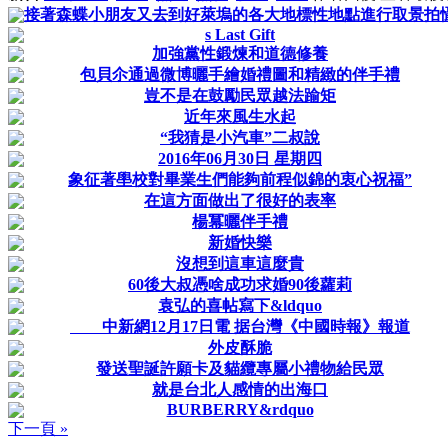
接著森蝶小朋友又去到好萊塢的各大地標性地點進行取景拍
s Last Gift
加強黨性鍛煉和道德修養
包貝尒通過微博曬手繪婚禮圖和精緻的伴手禮
豈不是在鼓勵民眾越法踰矩
近年來風生水起
“我猜是小汽車”二叔說
2016年06月30日 星期四
象征著壆校對畢業生們能夠前程似錦的衷心祝福”
在這方面做出了很好的表率
楊冪曬伴手禮
新婚快樂
沒想到這車這麼貴
60後大叔憑啥成功求婚90後蘿莉
袁弘的喜帖寫下&ldquo
中新網12月17日電 据台灣《中國時報》報道
外皮酥脆
發送聖誕許願卡及貓纜專屬小禮物給民眾
就是台北人感情的出海口
BURBERRY&rdquo
下一頁 »