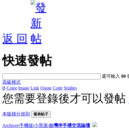
返 回
快速發帖
還可輸入
80
高級模式
B
Color
Image
Link
Quote
Code
Smilies
您需要登錄後才可以發帖
本版積分規則
發表帖子
Archiver
|
手機版
|
小黑屋
|
台灣伴手禮交流論壇