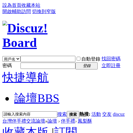
設為首頁
收藏本站
開啟輔助訪問
切換到窄版
找回密碼
自動登錄
密碼
立即註冊
登錄
快捷導航
論壇
BBS
搜索
熱搜:
活動
交友
discuz
搜索
台灣伴手禮交流論壇
»
論壇
›
伴手禮
›
鳳梨酥
收藏本版
|
訂閱