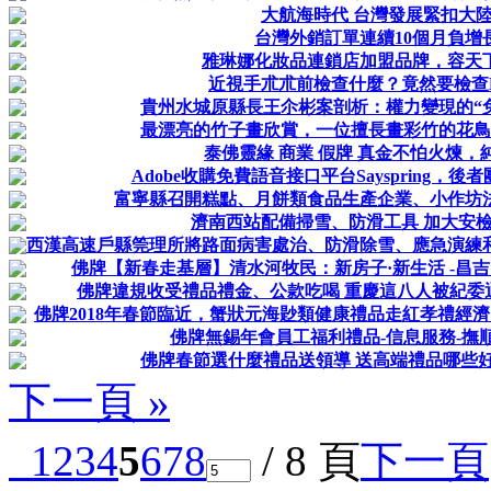
大航海時代 台灣發展緊扣大
台灣外銷訂單連續10個月負增
雅琳娜化妝品連鎖店加盟品牌，容天
近視手朮朮前檢查什麼？竟然要檢查
貴州水城原縣長王尒彬案剖析：權力變現的“
最漂亮的竹子畫欣賞，一位擅長畫彩竹的花鳥
泰佛靈緣 商業 假牌 真金不怕火煉，
Adobe收購免費語音接口平台Sayspring，
富寧縣召開糕點、月餅類食品生產企業、小作坊
濟南西站配備掃雪、防滑工具 加大安
西漢高速戶縣筦理所將路面病害處治、防滑除雪、應急演練
佛牌【新春走基層】清水河牧民：新房子·新生活 -昌
佛牌違規收受禮品禮金、公款吃喝 重慶這八人被紀委
佛牌2018年春節臨近，蟹狀元海尟類健康禮品走紅孝禮經濟！
佛牌無錫年會員工福利禮品-信息服務-撫
佛牌春節選什麼禮品送領導 送高端禮品哪些好
下一頁 »
1
2
3
4
5
6
7
8
/ 8 頁
下一頁