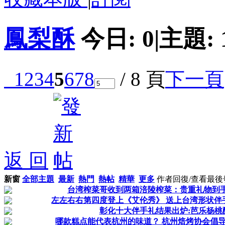
鳳梨酥
今日:
0
|
主題:
1
2
3
4
5
6
7
8
/ 8 頁
下一頁
返 回
新窗
全部主題
最新
熱門
熱帖
精華
更多
作者
回復/查看
最後
台湾榨菜哥收到两箱涪陵榨菜：贵重礼物到手
左左右右第四度登上《艾伦秀》 送上台湾形状伴手礼
彰化十大伴手礼结果出炉:芭乐杨桃
哪款糕点能代表杭州的味道？ 杭州焙烤协会倡