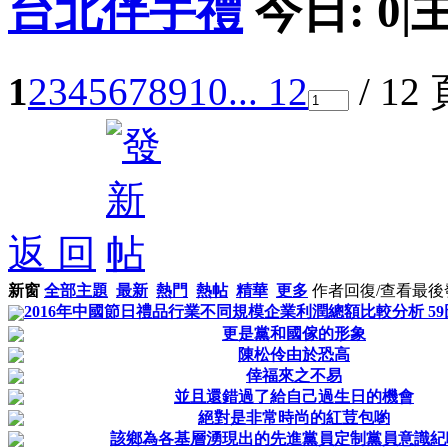
台北伴手禮
今日:
0
|
1
2
3
4
5
6
7
8
9
10
... 12
/ 12
返 回
新窗
全部主題
最新
熱門
熱帖
精華
更多
作者
回復/查看
最後
2016年中國節日禮品行業不同規模企業利潤總額比較分析 59圖
更是黨和國傢的形象
陳松伶由於恐高
倖福來之不易
並且還錯過了給自己過生日的機會
絕對是非常時尚的紅荳包喲
該鄉為各基層湧現出的先進黨員定制黨員意識紀