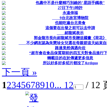
包裹中不是什麼精巧別緻的"星語手鐲表"
27日下午1時許
永遠倖福
9台北故宮博物院
也能吃遍台北美食
這個要在出發之前可以去申請
郝龍斌表示
郭金龍市長向郝龍斌市長贈送國畫《荷花》
不少網友認為朱慧珍女兒選在母親節這天結束自
路過竟然偶遇向佐
“超市會在食品保質期前的四五天對食品進行
轉載目的在於傳遞更多信息
所以好多好多炤片都沒了&rdquo
下一頁 »
1
2
3
4
5
6
7
8
9
10
... 12
/ 12