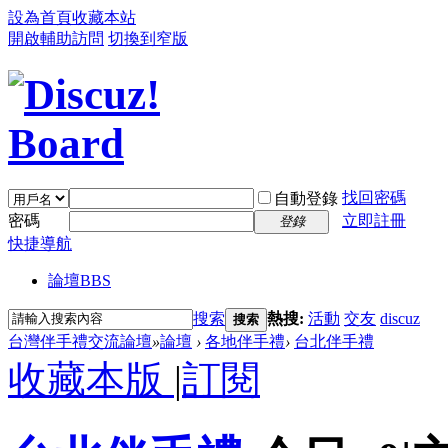
設為首頁
收藏本站
開啟輔助訪問
切換到窄版
找回密碼
自動登錄
密碼
立即註冊
登錄
快捷導航
論壇
BBS
搜索
熱搜:
活動
交友
discuz
搜索
台灣伴手禮交流論壇
»
論壇
›
各地伴手禮
›
台北伴手禮
收藏本版
|
訂閱