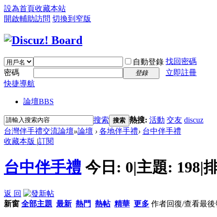
設為首頁
收藏本站
開啟輔助訪問
切換到窄版
找回密碼
自動登錄
密碼
立即註冊
登錄
快捷導航
論壇
BBS
搜索
熱搜:
活動
交友
discuz
搜索
台灣伴手禮交流論壇
»
論壇
›
各地伴手禮
›
台中伴手禮
收藏本版
|
訂閱
台中伴手禮
今日:
0
|
主題:
198
|
排
返 回
新窗
全部主題
最新
熱門
熱帖
精華
更多
作者
回復/查看
最後