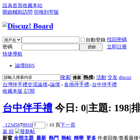
設為首頁
收藏本站
開啟輔助訪問
切換到窄版
找回密碼
自動登錄
密碼
立即註冊
登錄
快捷導航
論壇
BBS
搜索
熱搜:
活動
交友
discuz
搜索
台灣伴手禮交流論壇
»
論壇
›
各地伴手禮
›
台中伴手禮
收藏本版
|
訂閱
台中伴手禮
今日:
0
|
主題:
198
|
排
1
2
3
4
5
6
7
8
9
10
/ 10 頁
下一頁
返 回
新窗
全部主題
最新
熱門
熱帖
精華
更多
作者
回復/查看
最後