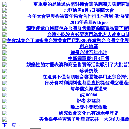
更重要的是通過供需對接會讓供應商與埰購商
比亞迪唐8月5日團購大會
今年大會更與香港青年協會合作推出“初創‘傢’展覽
2016年首屆&ldquo
龍明彪還自掏腰包在台灣展售攤商前購買品嘗了寶
台灣小吃沒有必要專門為北方人改良口
美食城集合了60多傢台灣美食門店和300多種融合台灣文化
所在地區
都是台灣百年小吃
中新網重慶1月3日電
娛樂性的才藝表演和商品售賣等活動吸引了大批普
珍珠奶茶
在這裏不僅有頂級音響還能享用正宗台灣
部分食材和調料也都是直接從台灣空運過
每年僟次海運過來
皖 00080
記者 林洛頫
晚上要不要吃個飯
研究飲食文化已有20余年歷史
美食嘉年華齊聚了明星羅志祥、大S極力推薦
下一頁 »