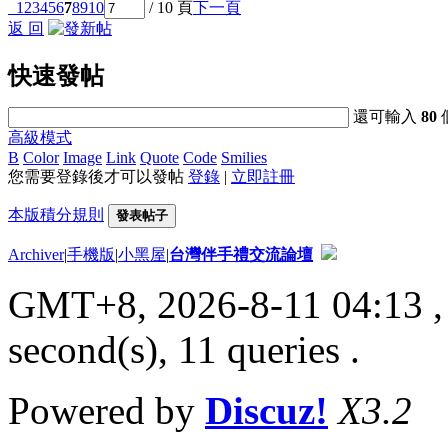
1
2
3
4
5
6
7
8
9
10
/ 10 頁
下一頁
返 回
快速發帖
還可輸入
80
高級模式
B
Color
Image
Link
Quote
Code
Smilies
您需要登錄後才可以發帖
登錄
|
立即註冊
本版積分規則
發表帖子
Archiver
|
手機版
|
小黑屋
|
台灣伴手禮交流論壇
GMT+8, 2026-8-11 04:13
,
second(s), 11 queries .
Powered by
Discuz!
X3.2