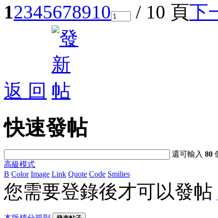
1
2
3
4
5
6
7
8
9
10
/ 10 頁
下
返 回
快速發帖
還可輸入
80
高級模式
B
Color
Image
Link
Quote
Code
Smilies
您需要登錄後才可以發帖
本版積分規則