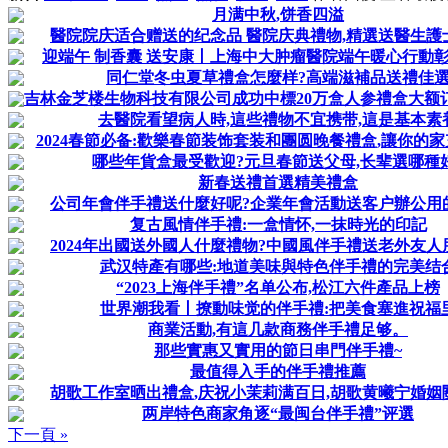
月满中秋,饼香四溢
醫院院庆适合赠送的纪念品 醫院庆典禮物,精選送醫生護
迎端午 制香囊 送安康丨上海中大肿瘤醫院端午暖心行動
同仁堂冬虫夏草禮盒怎麼样?高端滋補品送禮佳
吉林金芝楼生物科技有限公司成功中標20万盒人参禮盒大额订单
去醫院看望病人時,這些禮物不宜携带,這是基本素
2024春節必备:歡樂春節装饰套装和團圆晚餐禮盒,讓你的家充
哪些年貨盒最受歡迎?元旦春節送父母,长辈選哪種
新春送禮首選精美禮盒
公司年會伴手禮送什麼好呢?企業年會活動送客户辦公用
复古風情伴手禮:一盒情怀,一抹時光的印記
2024年出國送外國人什麼禮物?中國風伴手禮送老外友人
武汉特產有哪些:地道美味與特色伴手禮的完美结
“2023上海伴手禮”名单公布,松江六件產品上榜
世界潮我看丨撩動味觉的伴手禮:把美食塞進祝福
商業活動,有這几款商務伴手禮足够。
那些實惠又實用的節日串門伴手禮~
最值得入手的伴手禮推薦
胡歌工作室晒出禮盒,庆祝小茉莉满百日,胡歌黄曦宁婚姻
两岸特色商家角逐“最闽台伴手禮”评選
下一頁 »