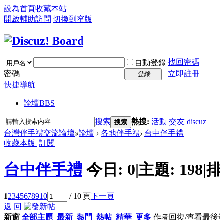
設為首頁
收藏本站
開啟輔助訪問
切換到窄版
找回密碼
自動登錄
密碼
立即註冊
登錄
快捷導航
論壇
BBS
搜索
熱搜:
活動
交友
discuz
搜索
台灣伴手禮交流論壇
»
論壇
›
各地伴手禮
›
台中伴手禮
收藏本版
|
訂閱
台中伴手禮
今日:
0
|
主題:
198
|
排
1
2
3
4
5
6
7
8
9
10
/ 10 頁
下一頁
返 回
新窗
全部主題
最新
熱門
熱帖
精華
更多
作者
回復/查看
最後