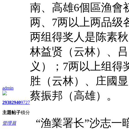
南、高雄6個區渔會
两、7两以上两品级
两组得奖人是陈素秋
林益贤（云林）、吕
义）；7两以上组得
胜（云林）、庄國显
admin
蔡振邦（高雄）。
2938
2940
9727
主題
帖子
積分
“渔業署长”沙志一
管理員