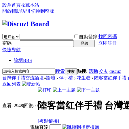
設為首頁
收藏本站
開啟輔助訪問
切換到窄版
找回密碼
自動登錄
密碼
立即註冊
登錄
快捷導航
論壇
BBS
搜索
熱搜:
活動
交友
discuz
搜索
台灣伴手禮交流論壇
»
論壇
›
伴手禮
›
花生糖
›
陸客當红伴手禮 台
返回列表
陸客當红伴手禮 台灣
查看:
2948
|
回復:
0
[複製鏈接]
電梯直達