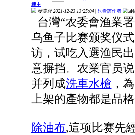
樓主
發表於 2021-12-23 13:25:04
|
只看該作者
台灣“农委會渔業署
乌鱼子比赛颁奖仪式
访，试吃入選渔民出
意摒挡。农業官员说
并列成
洗車水槍
，為
上架的產物都是品格
除油布
,這项比赛先