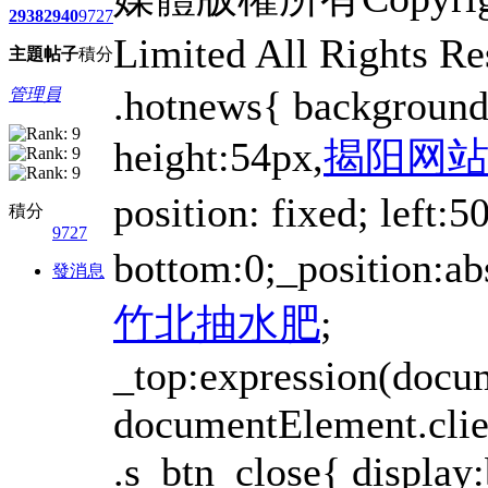
2938
2940
9727
Limited All Rights Re
主題
帖子
積分
.hotnews{ background:u
管理員
height:54px,
揭阳网
position: fixed; left:
積分
9727
bottom:0;_position:ab
發消息
竹北抽水肥
;
_top:expression(docu
documentElement.clien
.s_btn_close{ display: