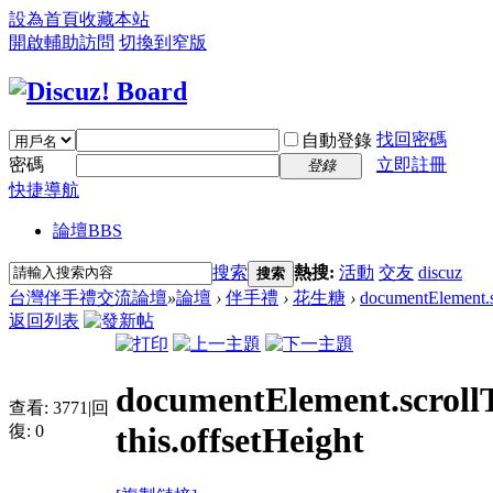
設為首頁
收藏本站
開啟輔助訪問
切換到窄版
找回密碼
自動登錄
密碼
立即註冊
登錄
快捷導航
論壇
BBS
搜索
熱搜:
活動
交友
discuz
搜索
台灣伴手禮交流論壇
»
論壇
›
伴手禮
›
花生糖
›
documentElement.s
返回列表
documentElement.scrollT
查看:
3771
|
回
this.offsetHeight
復:
0