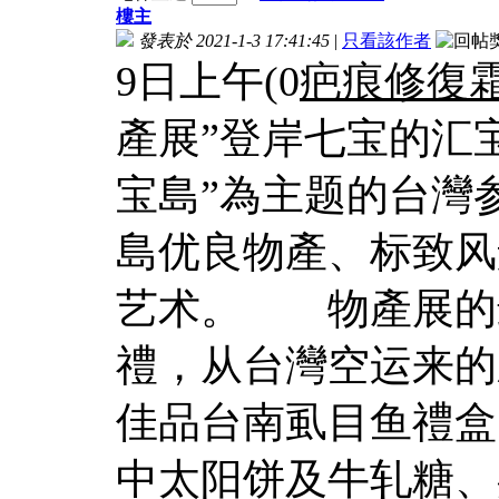
樓主
發表於 2021-1-3 17:41:45
|
只看該作者
9日上午(0
疤痕修復
產展”登岸七宝的汇
宝島”為主题的台灣
島优良物產、标致风
艺术。 物產展的
禮，从台灣空运来的
佳品台南虱目鱼禮盒
中太阳饼及牛轧糖、