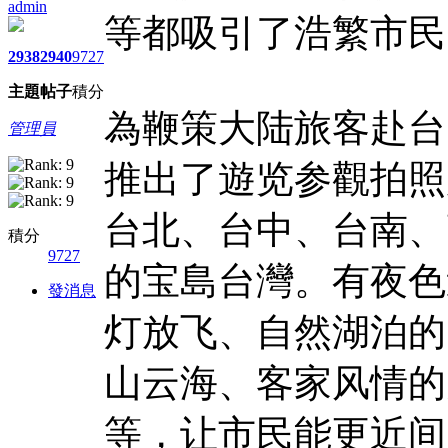
admin
等都吸引了浩繁市民
2938
2940
9727
主題
帖子
積分
為鞭策大陆旅客赴台
管理員
推出了遊览参觀拍照
台北、台中、台南、
積分
9727
的宝島台灣。有夜色
發消息
灯放飞、自然湖泊的
山云海、客家风情的
等，让市民能更近间