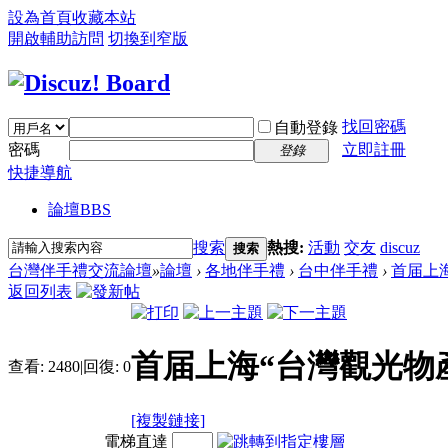
設為首頁
收藏本站
開啟輔助訪問
切換到窄版
找回密碼
自動登錄
密碼
立即註冊
登錄
快捷導航
論壇
BBS
搜索
熱搜:
活動
交友
discuz
搜索
台灣伴手禮交流論壇
»
論壇
›
各地伴手禮
›
台中伴手禮
›
首届上海
返回列表
首届上海“台灣觀光物
查看:
2480
|
回復:
0
[複製鏈接]
電梯直達